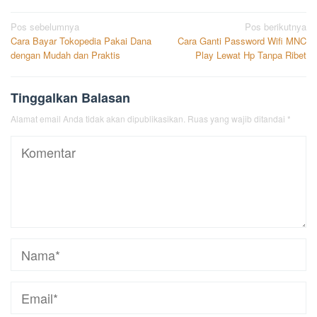
Navigasi
Pos sebelumnya
Pos berikutnya
Cara Bayar Tokopedia Pakai Dana
Cara Ganti Password Wifi MNC
pos
dengan Mudah dan Praktis
Play Lewat Hp Tanpa Ribet
Tinggalkan Balasan
Alamat email Anda tidak akan dipublikasikan.
Ruas yang wajib ditandai
*