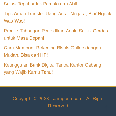
Solusi Tepat untuk Pemula dan Ahli
Tips Aman Transfer Uang Antar Negara, Biar Nggak
Was-Was!
Produk Tabungan Pendidikan Anak, Solusi Cerdas
untuk Masa Depan!
Cara Membuat Rekening Bisnis Online dengan
Mudah, Bisa dari HP!
Keunggulan Bank Digital Tanpa Kantor Cabang
yang Wajib Kamu Tahu!
Copyright © 2023 - Jampena.com | All Right
Reserved