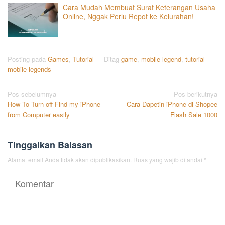
Cara Mudah Membuat Surat Keterangan Usaha
Online, Nggak Perlu Repot ke Kelurahan!
Posting pada
Games
,
Tutorial
Ditag
game
,
mobile legend
,
tutorial
mobile legends
Navigasi
Pos sebelumnya
Pos berikutnya
How To Turn off Find my iPhone
Cara Dapetin iPhone di Shopee
pos
from Computer easily
Flash Sale 1000
Tinggalkan Balasan
Alamat email Anda tidak akan dipublikasikan.
Ruas yang wajib ditandai
*