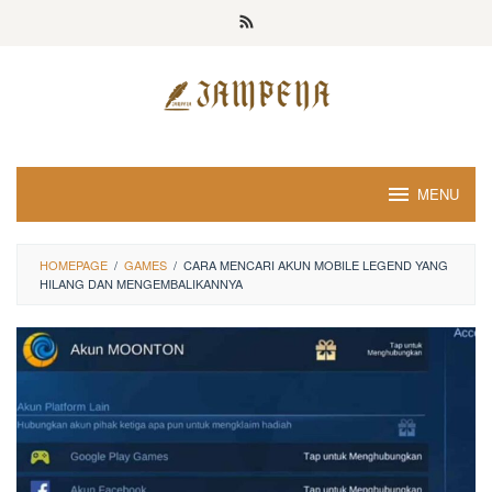
Loncat
ke
konten
MENU
HOMEPAGE
/
GAMES
/
CARA MENCARI AKUN MOBILE LEGEND YANG
HILANG DAN MENGEMBALIKANNYA