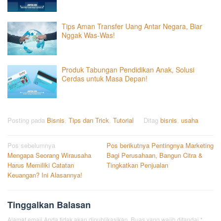
Tips Aman Transfer Uang Antar Negara, Biar
Nggak Was-Was!
Produk Tabungan Pendidikan Anak, Solusi
Cerdas untuk Masa Depan!
Posting pada
Bisnis
,
Tips dan Trick
,
Tutorial
Ditag
bisnis
,
usaha
Navigasi
Pos sebelumnya
Pos berikutnya
Pentingnya Marketing
Mengapa Seorang Wirausaha
Bagi Perusahaan, Bangun Citra &
pos
Harus Memiliki Catatan
Tingkatkan Penjualan
Keuangan? Ini Alasannya!
Tinggalkan Balasan
Alamat email Anda tidak akan dipublikasikan.
Ruas yang wajib ditandai
*