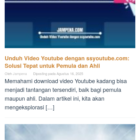
Unduh Video Youtube dengan ssyoutube.com:
Solusi Tepat untuk Pemula dan Ahli
Oleh
Jampena
Diposting pada
Agustus 16, 2025
Memahami download video Youtube kadang bisa
menjadi tantangan tersendiri, baik bagi pemula
maupun ahli. Dalam artikel ini, kita akan
mengeksplorasi […]