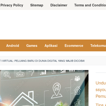
Privacy Policy
Sitemap
Disclaimer
Terms and Conditi
Android
Games
Aplikasi
Ecommerce
Telekomu
I VIRTUAL: PELUANG BARU DI DUNIA DIGITAL YANG WAJIB DICOBA!
Undu
ssyou
Pemul
Tips 