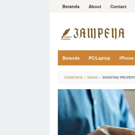
Loncat
Beranda
About
Contact
ke
konten
Beranda
PC/Laptop
iPhone
HOMEPAGE
/
BISNIS
/
INVESTASI PROPERT