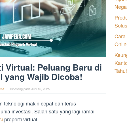
Nega
Prod
Solu
Cara
Onlin
Keung
Kant
i Virtual: Peluang Baru di
Tahu!
al yang Wajib Dicoba!
ena
Diposting pada
Juni 16, 2025
teknologi makin cepat dan terus
nia investasi. Salah satu yang lagi ramai
si
properti virtual.