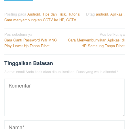
Posting pada
Android
,
Tips dan Trick
,
Tutorial
Ditag
android
,
Aplikasi
,
Cara menyambungkan CCTV ke HP
,
CCTV
Navigasi
Pos sebelumnya
Pos berikutnya
Cara Ganti Password Wifi MNC
Cara Menyembunyikan Aplikasi di
pos
Play Lewat Hp Tanpa Ribet
HP Samsung Tanpa Ribet
Tinggalkan Balasan
Alamat email Anda tidak akan dipublikasikan.
Ruas yang wajib ditandai
*