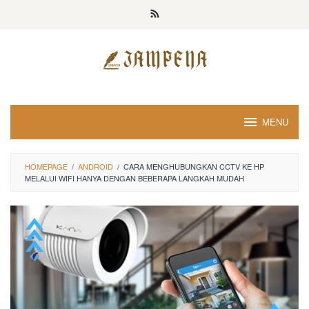
Loncat
ke
konten
MENU
HOMEPAGE
/
ANDROID
/
CARA MENGHUBUNGKAN CCTV KE HP
MELALUI WIFI HANYA DENGAN BEBERAPA LANGKAH MUDAH