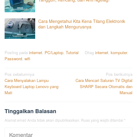
Cara Mengetahui Kita Kena Tilang Elektronik
dan Langkah Mengurusnya
Posting pada
internet
,
PC/Laptop
,
Tutorial
Ditag
internet
,
komputer
,
Password
,
wifi
Navigasi
Pos sebelumnya
Pos berikutnya
Cara Menyalakan Lampu
Cara Mencari Saluran TV Digital
pos
Keyboard Laptop Lenovo yang
SHARP Secara Otomatis dan
Mati
Manual
Tinggalkan Balasan
Alamat email Anda tidak akan dipublikasikan.
Ruas yang wajib ditandai
*