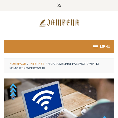
Loncat
ke
konten
MENU
HOMEPAGE
/
INTERNET
/
4 CARA MELIHAT PASSWORD WIFI DI
KOMPUTER WINDOWS 10