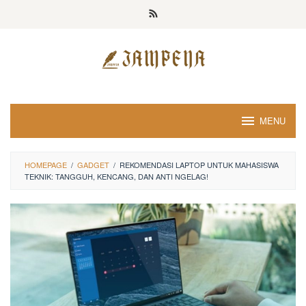
Loncat
ke
konten
MENU
HOMEPAGE
/
GADGET
/
REKOMENDASI LAPTOP UNTUK MAHASISWA
TEKNIK: TANGGUH, KENCANG, DAN ANTI NGELAG!