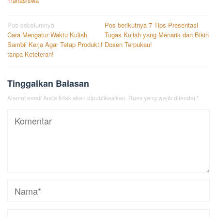
mahasiswa
Navigasi
Pos sebelumnya
Pos berikutnya
7 Tips Presentasi
Cara Mengatur Waktu Kuliah
Tugas Kuliah yang Menarik dan Bikin
pos
Sambil Kerja Agar Tetap Produktif
Dosen Terpukau!
tanpa Keteteran!
Tinggalkan Balasan
Alamat email Anda tidak akan dipublikasikan.
Ruas yang wajib ditandai
*