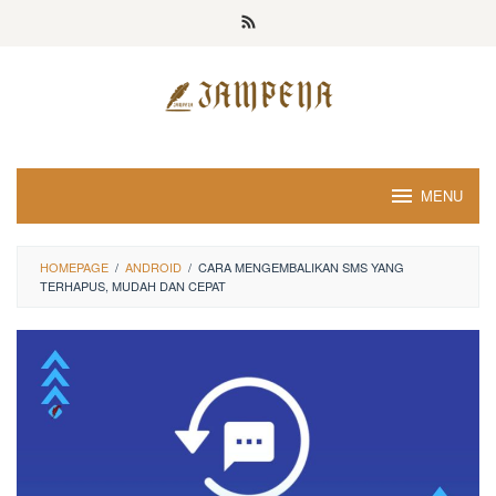
Loncat
ke
konten
MENU
HOMEPAGE
/
ANDROID
/
CARA MENGEMBALIKAN SMS YANG
TERHAPUS, MUDAH DAN CEPAT