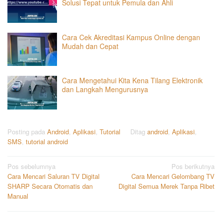
Solusi Tepat untuk Pemula dan Ahli
Cara Cek Akreditasi Kampus Online dengan
Mudah dan Cepat
Cara Mengetahui Kita Kena Tilang Elektronik
dan Langkah Mengurusnya
Posting pada
Android
,
Aplikasi
,
Tutorial
Ditag
android
,
Aplikasi
,
SMS
,
tutorial android
Navigasi
Pos sebelumnya
Pos berikutnya
Cara Mencari Saluran TV Digital
Cara Mencari Gelombang TV
pos
SHARP Secara Otomatis dan
Digital Semua Merek Tanpa Ribet
Manual