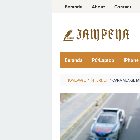
Loncat
Beranda
About
Contact
ke
konten
Beranda
PC/Laptop
iPhone
HOMEPAGE
/
INTERNET
/
CARA MENGETAH