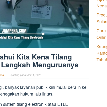
Nega
Prod
Solu
Cara
Onlin
Keung
Kant
hui Kita Kena Tilang
Tahu!
n Langkah Mengurusnya
ena
Diposting pada
Mei 14, 2025
, banyak layanan publik kini mulai beralih ke
penegakan hukum lalu lintas.
 sistem tilang elektronik atau ETLE