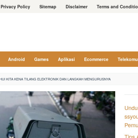
Privacy Policy
Sitemap
Disclaimer
Terms and Conditi
Android
Games
Aplikasi
Ecommerce
Telekomu
UI KITA KENA TILANG ELEKTRONIK DAN LANGKAH MENGURUSNYA
Undu
ssyou
Pemul
Tips 