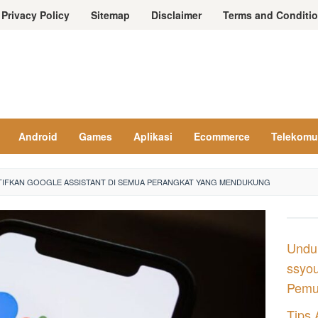
Privacy Policy
Sitemap
Disclaimer
Terms and Conditi
Android
Games
Aplikasi
Ecommerce
Telekomu
IFKAN GOOGLE ASSISTANT DI SEMUA PERANGKAT YANG MENDUKUNG
Undu
ssyou
Pemul
Tips 