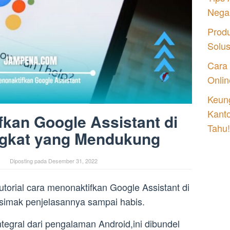
Nega
Prod
Solu
Cara
Onlin
Keung
Kant
kan Google Assistant di
Tahu!
gkat yang Mendukung
Diposting pada
Desember 31, 2022
utorial cara menonaktifkan Google Assistant di
 simak penjelasannya sampai habis.
tegral dari pengalaman Android,ini dibundel