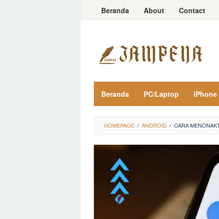
Loncat
Beranda
About
Contact
ke
konten
Beranda
PC/Laptop
iPhone
HOMEPAGE
/
ANDROID
/
CARA MENONAKT