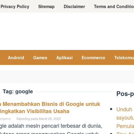
Privacy Policy
Sitemap
Disclaimer
Terms and Conditi
Android
Games
Aplikasi
Ecommerce
Telekomu
Tag:
google
Pos-p
a Menambahkan Bisnis di Google untuk
Unduh 
ngkatkan Visibilitas Usaha
ssyoutu
ampena
Diposting pada
Maret 25, 2025
le adalah mesin pencari terbesar di dunia,
Pemula
jutaan orang menggunakan Google untuk