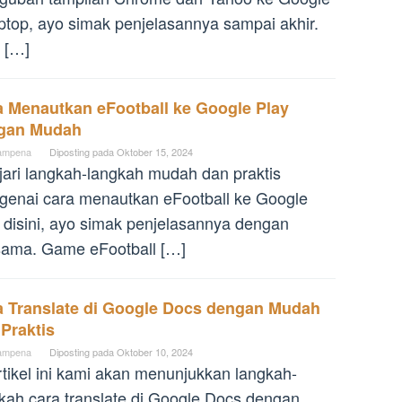
aptop, ayo simak penjelasannya sampai akhir.
 […]
a Menautkan eFootball ke Google Play
gan Mudah
ampena
Diposting pada
Oktober 15, 2024
jari langkah-langkah mudah dan praktis
enai cara menautkan eFootball ke Google
 disini, ayo simak penjelasannya dengan
ama. Game eFootball […]
a Translate di Google Docs dengan Mudah
Praktis
ampena
Diposting pada
Oktober 10, 2024
rtikel ini kami akan menunjukkan langkah-
kah cara translate di Google Docs dengan