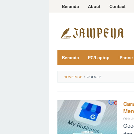
Loncat
Beranda
About
Contact
ke
konten
Beranda
PC/Laptop
iPhone
HOMEPAGE
/
GOOGLE
Car
Meni
Oleh
J
Goog
dan 