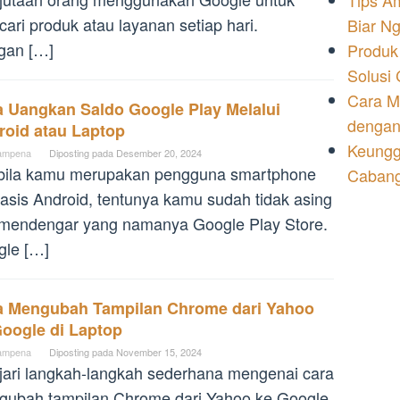
Tips A
ari produk atau layanan setiap hari.
Biar N
gan […]
Produk
Solusi
Cara M
a Uangkan Saldo Google Play Melalui
dengan
roid atau Laptop
Keungg
ampena
Diposting pada
Desember 20, 2024
bila kamu merupakan pengguna smartphone
Cabang
asis Android, tentunya kamu sudah tidak asing
 mendengar yang namanya Google Play Store.
gle […]
a Mengubah Tampilan Chrome dari Yahoo
Google di Laptop
ampena
Diposting pada
November 15, 2024
jari langkah-langkah sederhana mengenai cara
ubah tampilan Chrome dari Yahoo ke Google