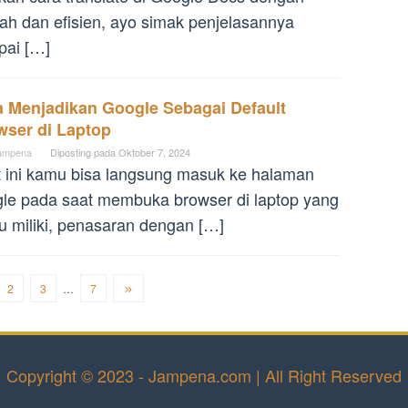
h dan efisien, ayo simak penjelasannya
pai […]
a Menjadikan Google Sebagai Default
wser di Laptop
ampena
Diposting pada
Oktober 7, 2024
 ini kamu bisa langsung masuk ke halaman
le pada saat membuka browser di laptop yang
 miliki, penasaran dengan […]
2
3
…
7
Copyright © 2023 - Jampena.com | All Right Reserved