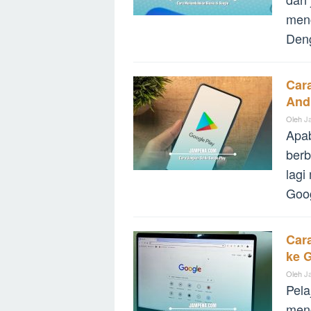
menc
Den
Car
And
Oleh
J
Apa
berb
lagi
Goo
Car
ke 
Oleh
J
Pela
meng