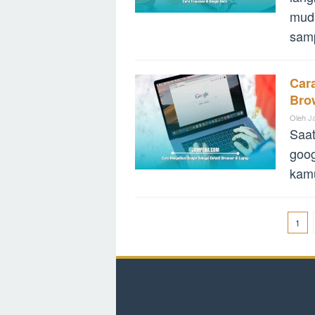
muda
sam
Car
Bro
Oleh
J
Saat
goog
kamu
1