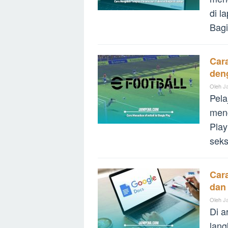
di l
Bagi
Car
den
Oleh
J
Pela
meng
Play
seks
Car
dan 
Oleh
J
Di a
lang