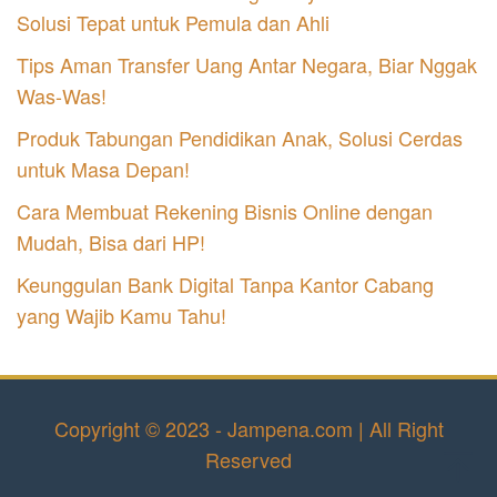
Solusi Tepat untuk Pemula dan Ahli
Tips Aman Transfer Uang Antar Negara, Biar Nggak
Was-Was!
Produk Tabungan Pendidikan Anak, Solusi Cerdas
untuk Masa Depan!
Cara Membuat Rekening Bisnis Online dengan
Mudah, Bisa dari HP!
Keunggulan Bank Digital Tanpa Kantor Cabang
yang Wajib Kamu Tahu!
Copyright © 2023 - Jampena.com | All Right
Reserved