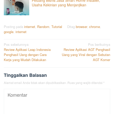
Peluang Bisnis Jasa Smart Home Installer,
Usaha Kekinian yang Menjanjikan
Posting pada
internet
,
Random
,
Tutorial
Ditag
browser
,
chrome
,
google
,
internet
Navigasi
Pos sebelumnya
Pos berikutnya
Review Aplikasi Leap Indonesia
Review Aplikasi AGT Penghasil
pos
Penghasil Uang dengan Cara
Uang yang Viral dengan Sebutan
Kerja yang Mudah Dilakukan
AGT Komer
Tinggalkan Balasan
Alamat email Anda tidak akan dipublikasikan.
Ruas yang wajib ditandai
*