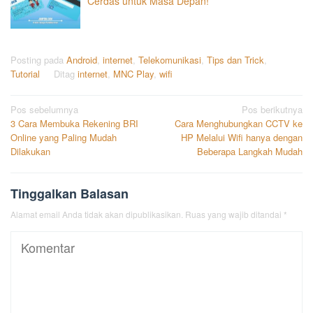
Cerdas untuk Masa Depan!
Posting pada
Android
,
internet
,
Telekomunikasi
,
Tips dan Trick
,
Tutorial
Ditag
internet
,
MNC Play
,
wifi
Navigasi
Pos sebelumnya
Pos berikutnya
3 Cara Membuka Rekening BRI
Cara Menghubungkan CCTV ke
pos
Online yang Paling Mudah
HP Melalui Wifi hanya dengan
Dilakukan
Beberapa Langkah Mudah
Tinggalkan Balasan
Alamat email Anda tidak akan dipublikasikan.
Ruas yang wajib ditandai
*