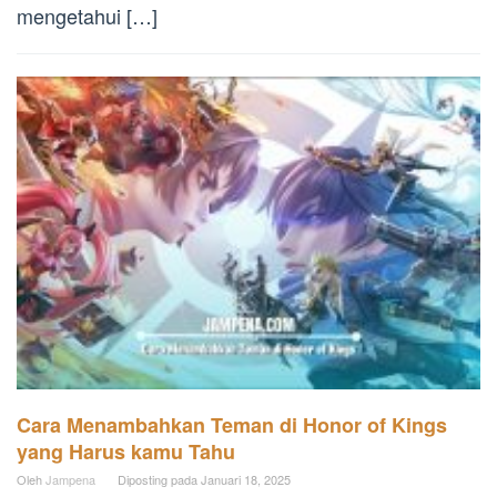
mengetahui […]
Cara Menambahkan Teman di Honor of Kings
yang Harus kamu Tahu
Oleh
Jampena
Diposting pada
Januari 18, 2025