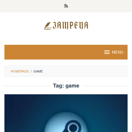
Loncat
ke
konten
MENU
HOMEPAGE
/
GAME
Tag:
game