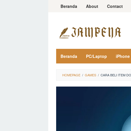
Loncat
Beranda
About
Contact
ke
konten
Beranda
PC/Laptop
iPhone
HOMEPAGE
/
GAMES
/
CARA BELI ITEM D