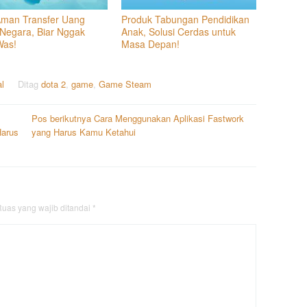
Aman Transfer Uang
Produk Tabungan Pendidikan
 Negara, Biar Nggak
Anak, Solusi Cerdas untuk
Was!
Masa Depan!
al
Ditag
dota 2
,
game
,
Game Steam
Pos berikutnya
Cara Menggunakan Aplikasi Fastwork
Harus
yang Harus Kamu Ketahui
uas yang wajib ditandai
*