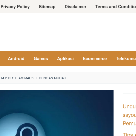
Privacy Policy
Sitemap
Disclaimer
Terms and Conditi
Android
Games
Aplikasi
Ecommerce
Telekomu
OTA 2 DI STEAM MARKET DENGAN MUDAH
Undu
ssyou
Pemul
Tips 