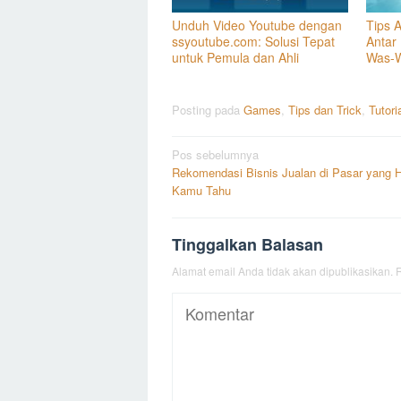
Unduh Video Youtube dengan
Tips 
ssyoutube.com: Solusi Tepat
Antar
untuk Pemula dan Ahli
Was-
Posting pada
Games
,
Tips dan Trick
,
Tutori
Navigasi
Pos sebelumnya
Rekomendasi Bisnis Jualan di Pasar yang 
pos
Kamu Tahu
Tinggalkan Balasan
Alamat email Anda tidak akan dipublikasikan.
R