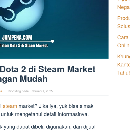
Nega
Prod
Solu
Cara
Onlin
Keung
Kant
 Dota 2 di Steam Market
Tahu!
ngan Mudah
na
Diposting pada
Februari 1, 2025
di
steam
market? Jika iya, yuk bisa simak
i untuk mengetahui detail informasinya.
k yang dapat dibeli, digunakan, dan dijual