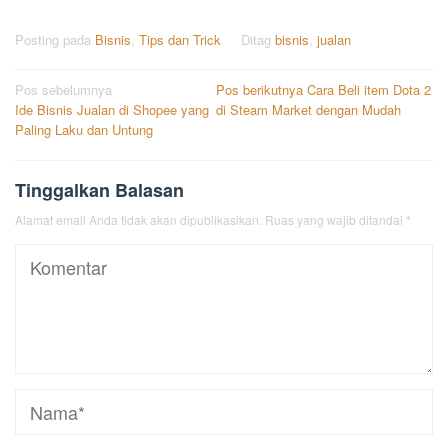
Posting pada
Bisnis
,
Tips dan Trick
Ditag
bisnis
,
jualan
Navigasi
Pos sebelumnya
Pos berikutnya
Cara Beli item Dota 2
Ide Bisnis Jualan di Shopee yang
di Steam Market dengan Mudah
pos
Paling Laku dan Untung
Tinggalkan Balasan
Alamat email Anda tidak akan dipublikasikan.
Ruas yang wajib ditandai
*