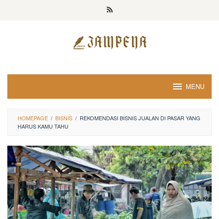
Loncat
ke
konten
MENU
HOMEPAGE
/
BISNIS
/
REKOMENDASI BISNIS JUALAN DI PASAR YANG
HARUS KAMU TAHU