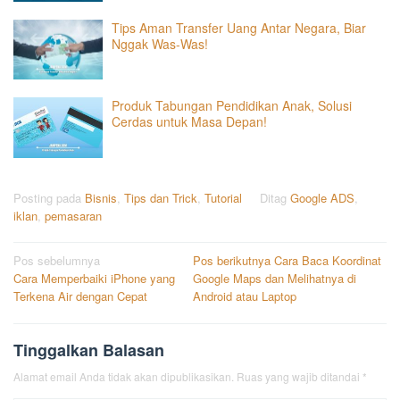
Tips Aman Transfer Uang Antar Negara, Biar
Nggak Was-Was!
Produk Tabungan Pendidikan Anak, Solusi
Cerdas untuk Masa Depan!
Posting pada
Bisnis
,
Tips dan Trick
,
Tutorial
Ditag
Google ADS
,
iklan
,
pemasaran
Navigasi
Pos sebelumnya
Pos berikutnya
Cara Baca Koordinat
Cara Memperbaiki iPhone yang
Google Maps dan Melihatnya di
pos
Terkena Air dengan Cepat
Android atau Laptop
Tinggalkan Balasan
Alamat email Anda tidak akan dipublikasikan.
Ruas yang wajib ditandai
*