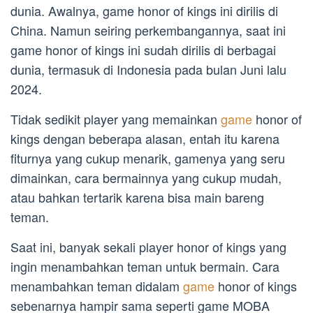
dunia. Awalnya, game honor of kings ini dirilis di
China. Namun seiring perkembangannya, saat ini
game honor of kings ini sudah dirilis di berbagai
dunia, termasuk di Indonesia pada bulan Juni lalu
2024.
Tidak sedikit player yang memainkan
game
honor of
kings dengan beberapa alasan, entah itu karena
fiturnya yang cukup menarik, gamenya yang seru
dimainkan, cara bermainnya yang cukup mudah,
atau bahkan tertarik karena bisa main bareng
teman.
Saat ini, banyak sekali player honor of kings yang
ingin menambahkan teman untuk bermain. Cara
menambahkan teman didalam
game
honor of kings
sebenarnya hampir sama seperti game MOBA