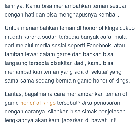
lainnya. Kamu bisa menambahkan teman sesuai
dengan hati dan bisa menghapusnya kembali.
Untuk menambahkan teman di honor of kings cukup
mudah karena sudah tersedia banyak cara, mulai
dari melalui media sosial seperti Facebook, atau
tambah lewat dalam game dan bahkan bisa
langsung tersedia disekitar. Jadi, kamu bisa
menambahkan teman yang ada di sekitar yang
sama-sama sedang bermain game honor of kings.
Lantas, bagaimana cara menambahkan teman di
game
honor of kings
tersebut? Jika penasaran
dengan caranya, silahkan bisa simak penjelasan
lengkapnya akan kami jabarkan di bawah ini!