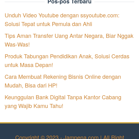
Pos-pos Terbaru
Unduh Video Youtube dengan ssyoutube.com:
Solusi Tepat untuk Pemula dan Ahli
Tips Aman Transfer Uang Antar Negara, Biar Nggak
Was-Was!
Produk Tabungan Pendidikan Anak, Solusi Cerdas
untuk Masa Depan!
Cara Membuat Rekening Bisnis Online dengan
Mudah, Bisa dari HP!
Keunggulan Bank Digital Tanpa Kantor Cabang
yang Wajib Kamu Tahu!
Copyright © 2023 - Jampena.com | All Right