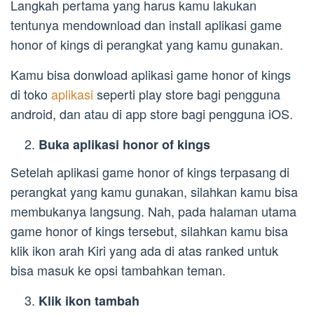
Langkah pertama yang harus kamu lakukan
tentunya mendownload dan install aplikasi game
honor of kings di perangkat yang kamu gunakan.
Kamu bisa donwload aplikasi game honor of kings
di toko
aplikasi
seperti play store bagi pengguna
android, dan atau di app store bagi pengguna iOS.
Buka aplikasi honor of kings
Setelah aplikasi game honor of kings terpasang di
perangkat yang kamu gunakan, silahkan kamu bisa
membukanya langsung. Nah, pada halaman utama
game honor of kings tersebut, silahkan kamu bisa
klik ikon arah Kiri yang ada di atas ranked untuk
bisa masuk ke opsi tambahkan teman.
Klik ikon tambah