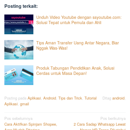
Posting terkait:
Unduh Video Youtube dengan ssyoutube.com:
Solusi Tepat untuk Pemula dan Ahli
Tips Aman Transfer Uang Antar Negara, Biar
Nggak Was-Was!
Produk Tabungan Pendidikan Anak, Solusi
Cerdas untuk Masa Depan!
Posting pada
Aplikasi
,
Android
,
Tips dan Trick
,
Tutorial
Ditag
android
,
Aplikasi
,
gmail
Navigasi
Pos sebelumnya
Pos berikutnya
Cara Aktifkan Spinjam Shopee,
2 Cara Sadap Whatsapp Lewat
pos
Agar Mudah Diterima
Nomor HP Tanpa Diketahui