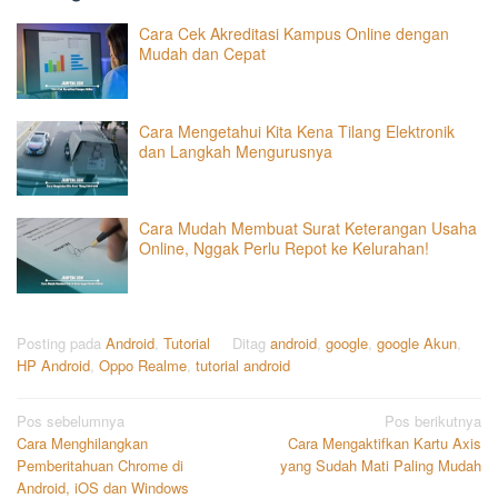
Cara Cek Akreditasi Kampus Online dengan
Mudah dan Cepat
Cara Mengetahui Kita Kena Tilang Elektronik
dan Langkah Mengurusnya
Cara Mudah Membuat Surat Keterangan Usaha
Online, Nggak Perlu Repot ke Kelurahan!
Posting pada
Android
,
Tutorial
Ditag
android
,
google
,
google Akun
,
HP Android
,
Oppo Realme
,
tutorial android
Navigasi
Pos sebelumnya
Pos berikutnya
Cara Menghilangkan
Cara Mengaktifkan Kartu Axis
pos
Pemberitahuan Chrome di
yang Sudah Mati Paling Mudah
Android, iOS dan Windows