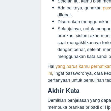
Setelah itu, kamu bisa men
Ada baiknya, gunakan
pas
ditebak.
Disarankan menggunakan k
Selanjutnya, untuk mengon
brankas, sistem akan men
saat mengaktifkannya terl
dengan benar, setelah men
menggunakan kata sandi b
Hal
yang harus kamu perhatikan 
ini
, ingat passwordnya, cara ke
pertanyaan untuk pemulihan tad
Akhir Kata
Demikian penjelasan yang dapat
membuka brankas pribadi di H