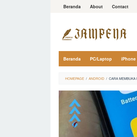
Loncat
Beranda
About
Contact
ke
konten
Beranda
PC/Laptop
iPhone
HOMEPAGE
/
ANDROID
/
CARA MEMBUKA B