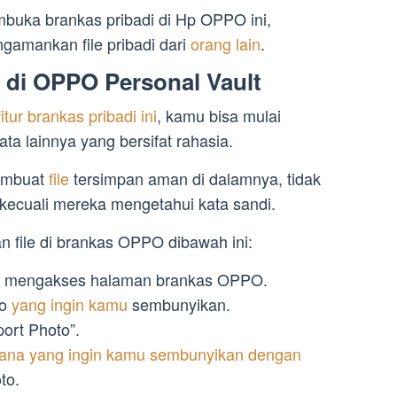
buka brankas pribadi di Hp OPPO ini,
amankan file pribadi dari
orang lain
.
 di OPPO Personal Vault
tur brankas pribadi ini
, kamu bisa mulai
ta lainnya yang bersifat rahasia.
membuat
file
tersimpan aman di dalamnya, tidak
ecuali mereka mengetahui kata sandi.
n file di brankas OPPO dibawah ini:
k mengakses halaman brankas OPPO.
eo
yang ingin kamu
sembunyikan.
port Photo”.
ana yang ingin kamu sembunyikan dengan
to.