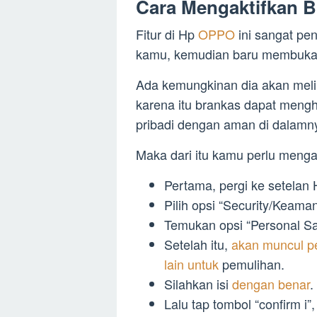
Cara Mengaktifkan B
Fitur di Hp
OPPO
ini sangat pe
kamu, kemudian baru membuka ga
Ada kemungkinan dia akan meliha
karena itu brankas dapat meng
pribadi dengan aman di dalamn
Maka dari itu kamu perlu mengakti
Pertama, pergi ke setela
Pilih opsi “Security/Keama
Temukan opsi “Personal Sa
Setelah itu,
akan muncul pe
lain untuk
pemulihan.
Silahkan isi
dengan benar
.
Lalu tap tombol “confirm i”