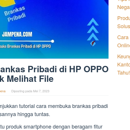
Nega
Prod
Solu
Cara
Onlin
Keung
Kant
ankas Pribadi di HP OPPO
Tahu!
k Melihat File
ena
Diposting pada
Mei 7, 2023
unjukkan tutorial cara membuka brankas pribadi
sannya hingga tuntas.
atu produk smartphone dengan beragam fitur