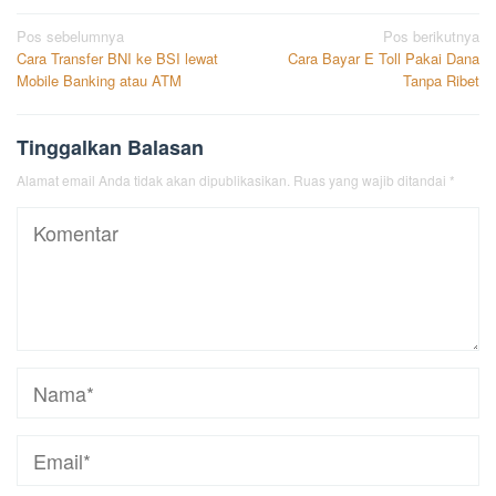
Navigasi
Pos sebelumnya
Pos berikutnya
Cara Transfer BNI ke BSI lewat
Cara Bayar E Toll Pakai Dana
pos
Mobile Banking atau ATM
Tanpa Ribet
Tinggalkan Balasan
Alamat email Anda tidak akan dipublikasikan.
Ruas yang wajib ditandai
*