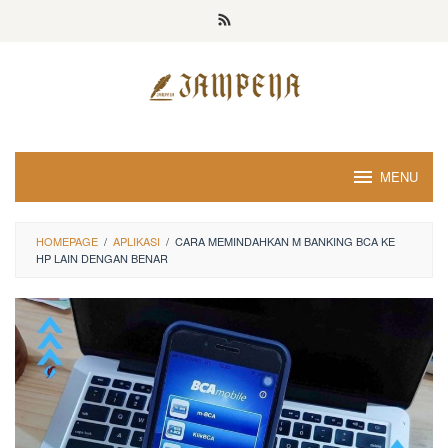
Loncat
ke
konten
MENU
HOMEPAGE
/
APLIKASI
/
CARA MEMINDAHKAN M BANKING BCA KE
HP LAIN DENGAN BENAR