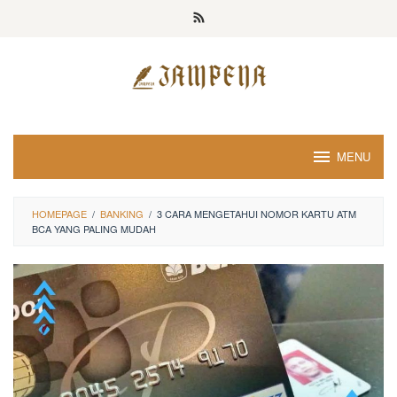
Loncat
ke
konten
MENU
HOMEPAGE
/
BANKING
/
3 CARA MENGETAHUI NOMOR KARTU ATM
BCA YANG PALING MUDAH