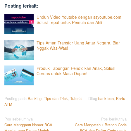
Posting terkait:
Unduh Video Youtube dengan ssyoutube.com:
Solusi Tepat untuk Pemula dan Ahli
Tips Aman Transfer Uang Antar Negara, Biar
Nggak Was-Was!
Produk Tabungan Pendidikan Anak, Solusi
Cerdas untuk Masa Depan!
Posting pada
Banking
,
Tips dan Trick
,
Tutorial
Ditag
bank bca
,
Kartu
ATM
Navigasi
Pos sebelumnya
Pos berikutnya
Cara Mengganti Nomor BCA
Cara Mengetahui Branch Code
pos
Mobile yang Paling Mudah
BCA dan Daftar Code untuk