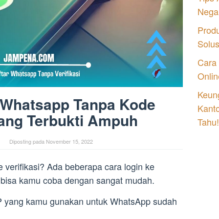
Nega
Prod
Solu
Cara
Onlin
Keung
r Whatsapp Tanpa Kode
Kant
yang Terbukti Ampuh
Tahu!
Diposting pada
November 15, 2022
 verifikasi? Ada beberapa cara login ke
g bisa kamu coba dengan sangat mudah.
P yang kamu gunakan untuk WhatsApp sudah