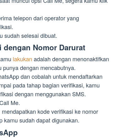
saat muncul opsi Call Me, segera kamu klik
ima telepon dari operator yang
ikasi.
sudah selesai dibuat.
si dengan Nomor Darurat
 kamu
lakukan
adalah dengan menonaktifkan
mu punya dengan mencabutnya.
atsApp dan cobalah untuk mendaftarkan
pai pada tahap bagian verifikasi, kamu
erifikasi dengan menggunakan SMS.
 Call Me.
 mendapatkan kode verifikasi ke nomor
p kamu sudah dapat digunakan.
tsApp