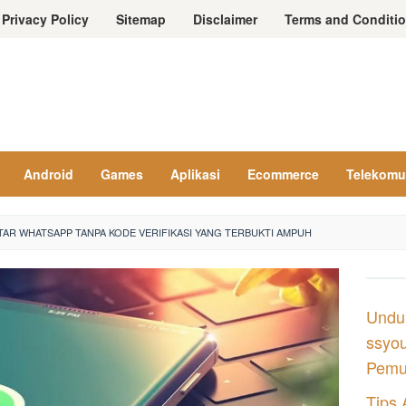
Privacy Policy
Sitemap
Disclaimer
Terms and Conditi
Android
Games
Aplikasi
Ecommerce
Telekomu
TAR WHATSAPP TANPA KODE VERIFIKASI YANG TERBUKTI AMPUH
Undu
ssyou
Pemul
Tips 