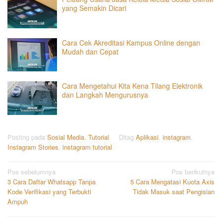
yang Semakin Dicari
Cara Cek Akreditasi Kampus Online dengan
Mudah dan Cepat
Cara Mengetahui Kita Kena Tilang Elektronik
dan Langkah Mengurusnya
Posting pada
Sosial Media
,
Tutorial
Ditag
Aplikasi
,
instagram
,
Instagram Stories
,
instagram tutorial
Navigasi
Pos sebelumnya
Pos berikutnya
3 Cara Daftar Whatsapp Tanpa
5 Cara Mengatasi Kuota Axis
pos
Kode Verifikasi yang Terbukti
Tidak Masuk saat Pengisian
Ampuh