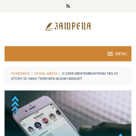
Loncat
ke
konten
MENU
HOMEPAGE
/
SOSIAL MEDIA
/
3 CARA MENYEMBUNYIKAN TAG DI
STORY IG YANG TERNYATA MUDAH BANGET