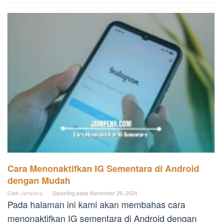
Cara Menonaktifkan IG Sementara di Android
dengan Mudah
Oleh
Jampena
Diposting pada
November 29, 2024
Pada halaman ini kami akan membahas cara
menonaktifkan IG sementara di Android dengan