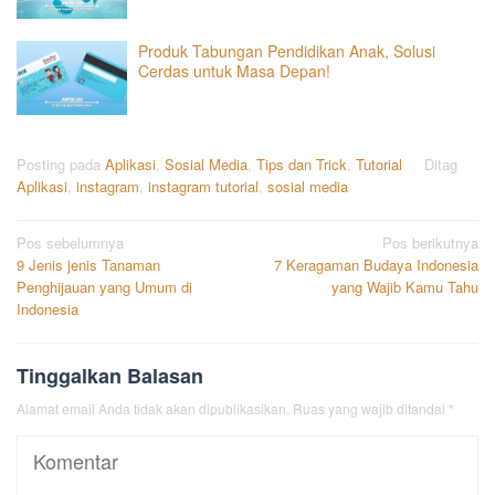
Produk Tabungan Pendidikan Anak, Solusi
Cerdas untuk Masa Depan!
Posting pada
Aplikasi
,
Sosial Media
,
Tips dan Trick
,
Tutorial
Ditag
Aplikasi
,
instagram
,
instagram tutorial
,
sosial media
Navigasi
Pos sebelumnya
Pos berikutnya
9 Jenis jenis Tanaman
7 Keragaman Budaya Indonesia
pos
Penghijauan yang Umum di
yang Wajib Kamu Tahu
Indonesia
Tinggalkan Balasan
Alamat email Anda tidak akan dipublikasikan.
Ruas yang wajib ditandai
*