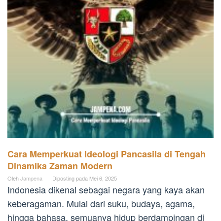
Cara Memperkuat Ideologi Pancasila di Tengah
Dinamika Zaman Modern
Oleh
Jampena
Diposting pada
Mei 6, 2025
Indonesia dikenal sebagai negara yang kaya akan
keberagaman. Mulai dari suku, budaya, agama,
hingga bahasa, semuanya hidup berdampingan di