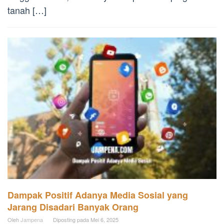
tanah […]
Dampak Positif Adanya Media Sosial yang
Jarang Disadari Banyak Orang
Oleh
Jampena
Diposting pada
Mei 6, 2025