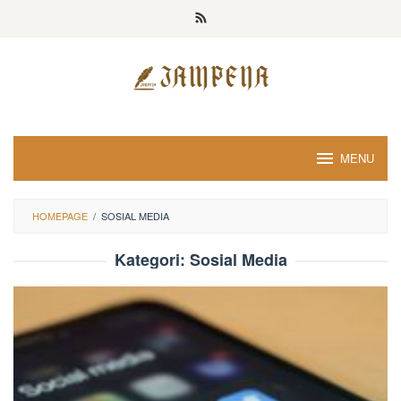
Loncat
ke
konten
MENU
HOMEPAGE
/
SOSIAL MEDIA
Kategori:
Sosial Media