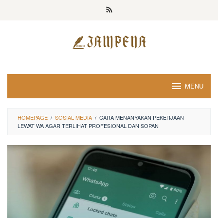
Loncat
ke
konten
MENU
HOMEPAGE
/
SOSIAL MEDIA
/
CARA MENANYAKAN PEKERJAAN
LEWAT WA AGAR TERLIHAT PROFESIONAL DAN SOPAN