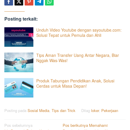
Posting terkait:
Unduh Video Youtube dengan ssyoutube.com:
Solusi Tepat untuk Pemula dan Ahli
Tips Aman Transfer Uang Antar Negara, Biar
Nggak Was-Was!
Produk Tabungan Pendidikan Anak, Solusi
Cerdas untuk Masa Depan!
Posting pada
Sosial Media
,
Tips dan Trick
Ditag
loker
,
Pekerjaan
Navigasi
Pos sebelumnya
Pos berikutnya
Memahami