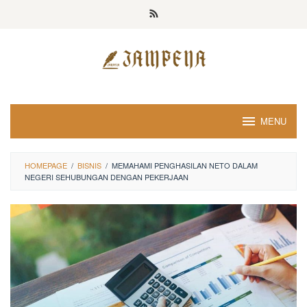
Loncat
ke
konten
MENU
HOMEPAGE
/
BISNIS
/
MEMAHAMI PENGHASILAN NETO DALAM
NEGERI SEHUBUNGAN DENGAN PEKERJAAN