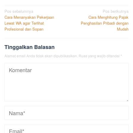
Navigasi
Pos sebelumnya
Pos berikutnya
Cara Menanyakan Pekerjaan
Cara Menghitung Pajak
pos
Lewat WA agar Terlihat
Penghasilan Pribadi dengan
Profesional dan Sopan
Mudah
Tinggalkan Balasan
Alamat email Anda tidak akan dipublikasikan.
Ruas yang wajib ditandai
*