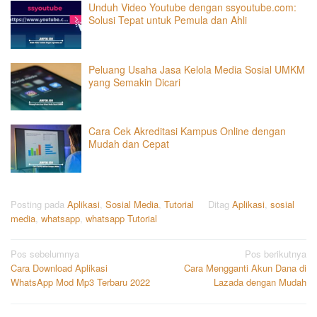
Unduh Video Youtube dengan ssyoutube.com:
Solusi Tepat untuk Pemula dan Ahli
Peluang Usaha Jasa Kelola Media Sosial UMKM
yang Semakin Dicari
Cara Cek Akreditasi Kampus Online dengan
Mudah dan Cepat
Posting pada
Aplikasi
,
Sosial Media
,
Tutorial
Ditag
Aplikasi
,
sosial
media
,
whatsapp
,
whatsapp Tutorial
Navigasi
Pos sebelumnya
Pos berikutnya
Cara Download Aplikasi
Cara Mengganti Akun Dana di
pos
WhatsApp Mod Mp3 Terbaru 2022
Lazada dengan Mudah