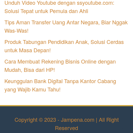
Unduh Video Youtube dengan ssyoutube.com:
Solusi Tepat untuk Pemula dan Ahli
Tips Aman Transfer Uang Antar Negara, Biar Nggak
Was-Was!
Produk Tabungan Pendidikan Anak, Solusi Cerdas
untuk Masa Depan!
Cara Membuat Rekening Bisnis Online dengan
Mudah, Bisa dari HP!
Keunggulan Bank Digital Tanpa Kantor Cabang
yang Wajib Kamu Tahu!
Copyright © 2023 - Jampena.com | All Right
Reserved