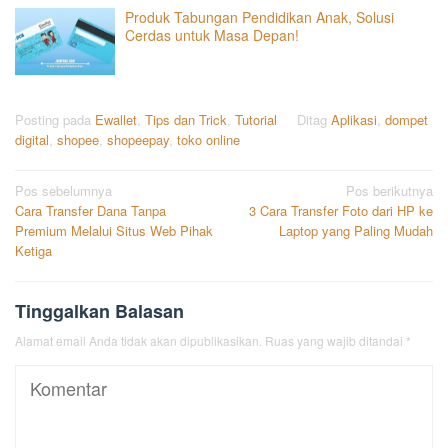
Produk Tabungan Pendidikan Anak, Solusi
Cerdas untuk Masa Depan!
Posting pada
Ewallet
,
Tips dan Trick
,
Tutorial
Ditag
Aplikasi
,
dompet
digital
,
shopee
,
shopeepay
,
toko online
Navigasi
Pos sebelumnya
Pos berikutnya
Cara Transfer Dana Tanpa
3 Cara Transfer Foto dari HP ke
pos
Premium Melalui Situs Web Pihak
Laptop yang Paling Mudah
Ketiga
Tinggalkan Balasan
Alamat email Anda tidak akan dipublikasikan.
Ruas yang wajib ditandai
*