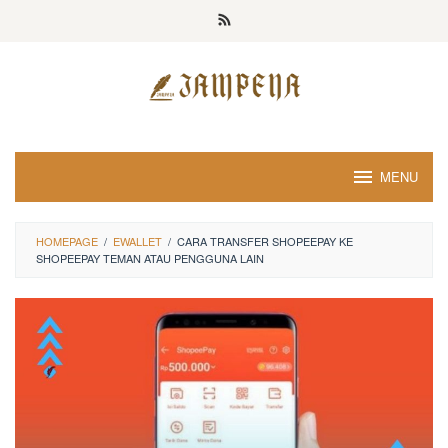
Loncat
ke
konten
MENU
HOMEPAGE
/
EWALLET
/
CARA TRANSFER SHOPEEPAY KE
SHOPEEPAY TEMAN ATAU PENGGUNA LAIN