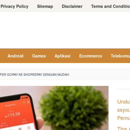
Privacy Policy
Sitemap
Disclaimer
Terms and Conditi
Android
Games
Aplikasi
Ecommerce
Telekomu
FER GOPAY KE SHOPEEPAY DENGAN MUDAH
Undu
ssyou
Pemul
Tips 