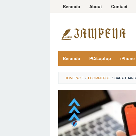
Loncat
Beranda
About
Contact
ke
konten
Beranda
PC/Laptop
iPhone
HOMEPAGE
/
ECOMMERCE
/
CARA TRANS