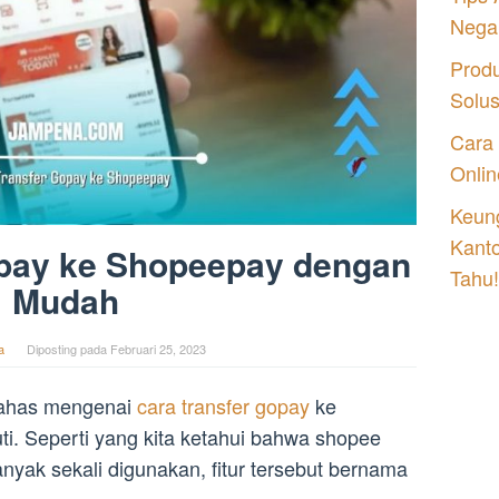
Nega
Prod
Solu
Cara
Onlin
Keung
Kant
opay ke Shopeepay dengan
Tahu!
Mudah
a
Diposting pada
Februari 25, 2023
mbahas mengenai
cara transfer gopay
ke
i. Seperti yang kita ketahui bahwa shopee
anyak sekali digunakan, fitur tersebut bernama