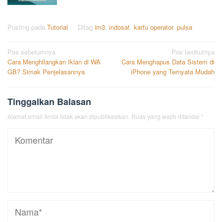
Posting pada
Tutorial
Ditag
im3
,
indosat
,
kartu operator
,
pulsa
Navigasi
Pos sebelumnya
Pos berikutnya
Cara Menghilangkan Iklan di WA
Cara Menghapus Data Sistem di
pos
GB? Simak Penjelasannya
iPhone yang Ternyata Mudah
Tinggalkan Balasan
Alamat email Anda tidak akan dipublikasikan.
Ruas yang wajib ditandai
*