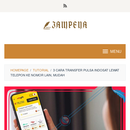
Loncat
ke
konten
MENU
HOMEPAGE
/
TUTORIAL
/
3 CARA TRANSFER PULSA INDOSAT LEWAT
TELEPON KE NOMOR LAIN, MUDAH