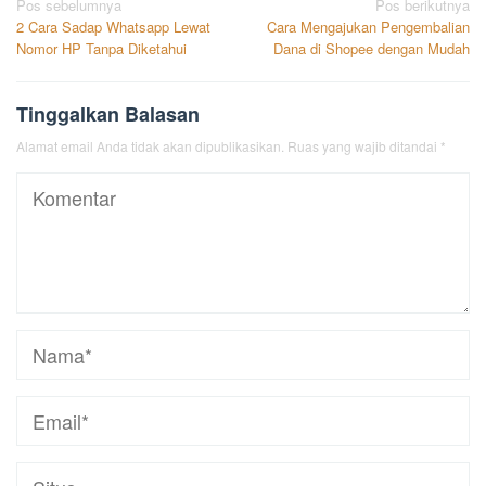
Navigasi
Pos sebelumnya
Pos berikutnya
2 Cara Sadap Whatsapp Lewat
Cara Mengajukan Pengembalian
pos
Nomor HP Tanpa Diketahui
Dana di Shopee dengan Mudah
Tinggalkan Balasan
Alamat email Anda tidak akan dipublikasikan.
Ruas yang wajib ditandai
*