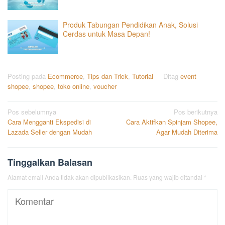
Produk Tabungan Pendidikan Anak, Solusi
Cerdas untuk Masa Depan!
Posting pada
Ecommerce
,
Tips dan Trick
,
Tutorial
Ditag
event
shopee
,
shopee
,
toko online
,
voucher
Navigasi
Pos sebelumnya
Pos berikutnya
Cara Mengganti Ekspedisi di
Cara Aktifkan Spinjam Shopee,
pos
Lazada Seller dengan Mudah
Agar Mudah Diterima
Tinggalkan Balasan
Alamat email Anda tidak akan dipublikasikan.
Ruas yang wajib ditandai
*