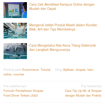
Cara Cek Akreditasi Kampus Online dengan
Mudah dan Cepat
Mengenal Istilah Produk Masih dalam Kondisi
Baik: Arti dan Tips Membelinya
Cara Mengetahui Kita Kena Tilang Elektronik
dan Langkah Mengurusnya
Posting pada
Ecommerce
,
Tutorial
Ditag
Aplikasi
,
shopee
,
toko
online
,
voucher
Navigasi
Pos sebelumnya
Pos berikutnya
Formulir Pendaftaran Shopee
Cara Top Up ML di Shopee
pos
Food Driver Terbaru 2023
dengan Mudah dan Praktis