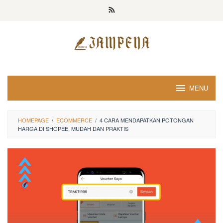
Loncat
ke
konten
MENU
HOMEPAGE
/
ECOMMERCE
/
4 CARA MENDAPATKAN POTONGAN
HARGA DI SHOPEE, MUDAH DAN PRAKTIS