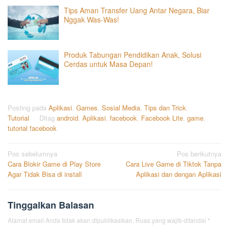
Tips Aman Transfer Uang Antar Negara, Biar
Nggak Was-Was!
Produk Tabungan Pendidikan Anak, Solusi
Cerdas untuk Masa Depan!
Posting pada
Aplikasi
,
Games
,
Sosial Media
,
Tips dan Trick
,
Tutorial
Ditag
android
,
Aplikasi
,
facebook
,
Facebook Lite
,
game
,
tutorial facebook
Navigasi
Pos sebelumnya
Pos berikutnya
Cara Blokir Game di Play Store
Cara Live Game di Tiktok Tanpa
pos
Agar Tidak Bisa di install
Aplikasi dan dengan Aplikasi
Tinggalkan Balasan
Alamat email Anda tidak akan dipublikasikan.
Ruas yang wajib ditandai
*