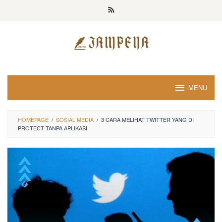
Loncat
ke
konten
MENU
HOMEPAGE
/
SOSIAL MEDIA
/
3 CARA MELIHAT TWITTER YANG DI
PROTECT TANPA APLIKASI