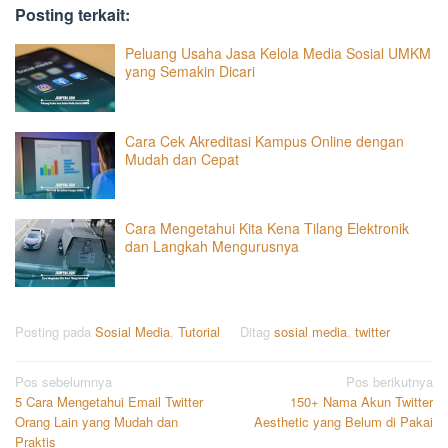
Posting terkait:
Peluang Usaha Jasa Kelola Media Sosial UMKM
yang Semakin Dicari
Cara Cek Akreditasi Kampus Online dengan
Mudah dan Cepat
Cara Mengetahui Kita Kena Tilang Elektronik
dan Langkah Mengurusnya
Posting pada
Sosial Media
,
Tutorial
Ditag
sosial media
,
twitter
Navigasi
Pos sebelumnya
Pos berikutnya
5 Cara Mengetahui Email Twitter
150+ Nama Akun Twitter
pos
Orang Lain yang Mudah dan
Aesthetic yang Belum di Pakai
Praktis