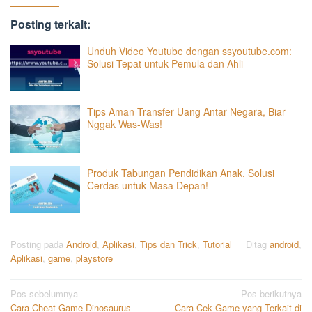
Posting terkait:
Unduh Video Youtube dengan ssyoutube.com:
Solusi Tepat untuk Pemula dan Ahli
Tips Aman Transfer Uang Antar Negara, Biar
Nggak Was-Was!
Produk Tabungan Pendidikan Anak, Solusi
Cerdas untuk Masa Depan!
Posting pada
Android
,
Aplikasi
,
Tips dan Trick
,
Tutorial
Ditag
android
,
Aplikasi
,
game
,
playstore
Navigasi
Pos sebelumnya
Pos berikutnya
Cara Cheat Game Dinosaurus
Cara Cek Game yang Terkait di