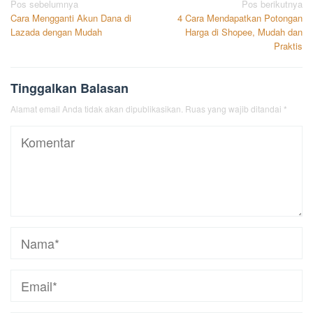
Navigasi
Pos sebelumnya
Pos berikutnya
Cara Mengganti Akun Dana di
4 Cara Mendapatkan Potongan
pos
Lazada dengan Mudah
Harga di Shopee, Mudah dan
Praktis
Tinggalkan Balasan
Alamat email Anda tidak akan dipublikasikan.
Ruas yang wajib ditandai
*