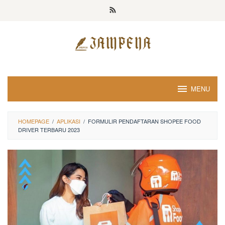
Loncat
ke
konten
MENU
HOMEPAGE
/
APLIKASI
/
FORMULIR PENDAFTARAN SHOPEE FOOD
DRIVER TERBARU 2023