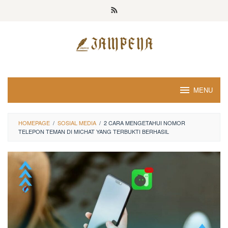
Loncat
ke
konten
MENU
HOMEPAGE
/
SOSIAL MEDIA
/
2 CARA MENGETAHUI NOMOR
TELEPON TEMAN DI MICHAT YANG TERBUKTI BERHASIL