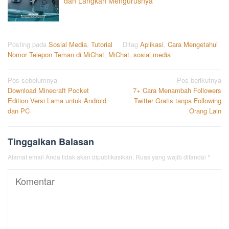
dan Langkah Mengurusnya
Posting pada
Sosial Media
,
Tutorial
Ditag
Aplikasi
,
Cara Mengetahui
Nomor Telepon Teman di MiChat
,
MiChat
,
sosial media
Navigasi
Pos sebelumnya
Pos berikutnya
Download Minecraft Pocket
7+ Cara Menambah Followers
pos
Edition Versi Lama untuk Android
Twitter Gratis tanpa Following
dan PC
Orang Lain
Tinggalkan Balasan
Alamat email Anda tidak akan dipublikasikan.
Ruas yang wajib ditandai
*