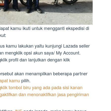
pat kamu ikuti untuk mengganti ekspedisi di
kut:
s kamu lakukan yaitu kunjungi Lazada seller
an mengklik opsi akun saya/ My Account.
lik profil dan lanjutkan dengan klik
rsebut akan menampilkan beberapa partner
apat kamu
pilih.
klik tombol biru yang ada pada sisi kanan
aktifkan dan menonaktifkan jasa pengiriman
ktifkan
JNE
pada lazada, maka kamu hanya