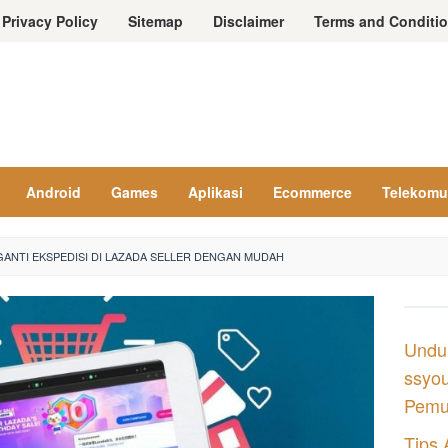
Privacy Policy
Sitemap
Disclaimer
Terms and Conditi
Android
Games
Aplikasi
Ecommerce
Telekomu
ANTI EKSPEDISI DI LAZADA SELLER DENGAN MUDAH
Undu
ssyou
Pemul
Tips 