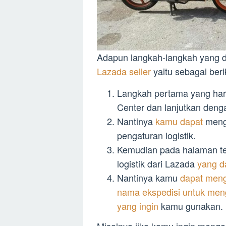
Adapun langkah-langkah yang da
Lazada seller
yaitu sebagai beri
Langkah pertama yang haru
Center dan lanjutkan deng
Nantinya
kamu dapat
mengk
pengaturan logistik.
Kemudian pada halaman te
logistik dari Lazada
yang d
Nantinya kamu
dapat meng
nama ekspedisi untuk meng
yang ingin
kamu gunakan.
Misalnya jika kamu ingin menga