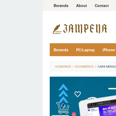
Loncat
Beranda
About
Contact
ke
konten
Beranda
PC/Laptop
iPhone
HOMEPAGE
/
ECOMMERCE
/
CARA MENGG