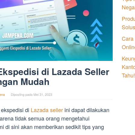
Nega
Prod
Solu
Cara
Onlin
Keung
Kant
kspedisi di Lazada Seller
Tahu!
ngan Mudah
ena
Diposting pada
Mei 31, 2023
ekspedisi di
Lazada seller
ini dapat dilakukan
rena tidak semua orang mengetahui
i di sini akan memberikan sedikit tips yang