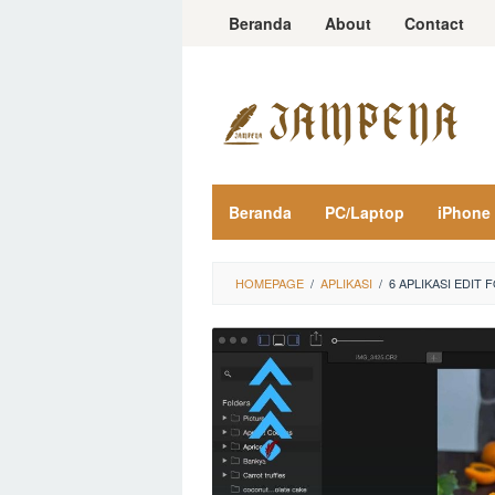
Loncat
Beranda
About
Contact
ke
konten
Beranda
PC/Laptop
iPhone
HOMEPAGE
/
APLIKASI
/
6 APLIKASI EDIT