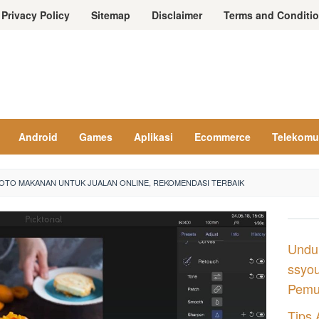
Privacy Policy
Sitemap
Disclaimer
Terms and Conditi
Android
Games
Aplikasi
Ecommerce
Telekomu
 FOTO MAKANAN UNTUK JUALAN ONLINE, REKOMENDASI TERBAIK
Undu
ssyou
Pemul
Tips 