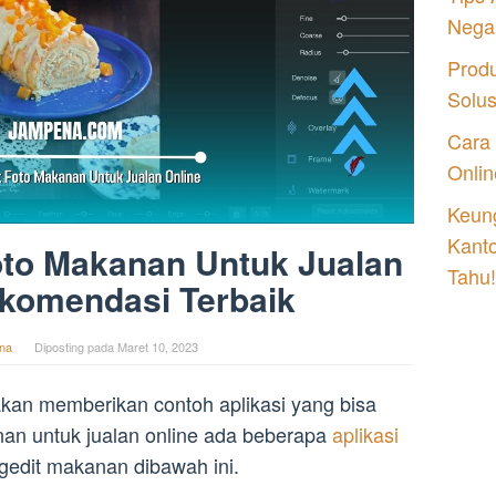
Nega
Prod
Solu
Cara
Onlin
Keung
Kant
Foto Makanan Untuk Jualan
Tahu!
ekomendasi Terbaik
na
Diposting pada
Maret 10, 2023
akan memberikan contoh aplikasi yang bisa
an untuk jualan online ada beberapa
aplikasi
gedit makanan dibawah ini.