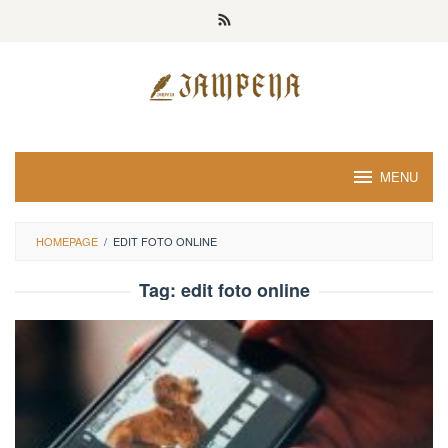
Loncat
ke
konten
MENU
HOMEPAGE
/
EDIT FOTO ONLINE
Tag:
edit foto online