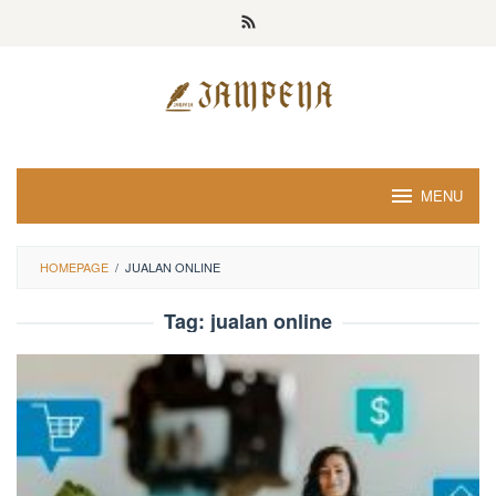
Loncat
ke
konten
MENU
HOMEPAGE
/
JUALAN ONLINE
Tag:
jualan online