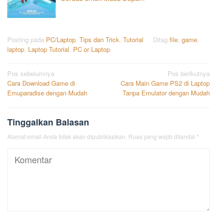
Posting pada
PC/Laptop
,
Tips dan Trick
,
Tutorial
Ditag
file
,
game
,
laptop
,
Laptop Tutorial
,
PC or Laptop
Navigasi
Pos sebelumnya
Pos berikutnya
Cara Download Game di
Cara Main Game PS2 di Laptop
pos
Emuparadise dengan Mudah
Tanpa Emulator dengan Mudah
Tinggalkan Balasan
Alamat email Anda tidak akan dipublikasikan.
Ruas yang wajib ditandai
*