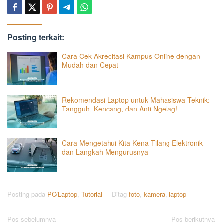
Posting terkait:
Cara Cek Akreditasi Kampus Online dengan
Mudah dan Cepat
Rekomendasi Laptop untuk Mahasiswa Teknik:
Tangguh, Kencang, dan Anti Ngelag!
Cara Mengetahui Kita Kena Tilang Elektronik
dan Langkah Mengurusnya
Posting pada
PC/Laptop
,
Tutorial
Ditag
foto
,
kamera
,
laptop
Navigasi
Pos sebelumnya
Pos berikutnya