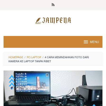
Loncat
ke
konten
MENU
HOMEPAGE
/
PC/LAPTOP
/
4 CARA MEMINDAHKAN FOTO DARI
KAMERA KE LAPTOP TANPA RIBET