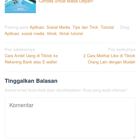
Cerdas untuk Masa Depan!
Posting pada
Aplikasi
,
Sosial Media
,
Tips dan Trick
,
Tutorial
Ditag
Aplikasi
,
sosial media
,
tiktok
,
tiktok tutorial
Navigasi
Pos sebelumnya
Pos berikutnya
Cara Ambil Uang di Tiktok ke
2 Cara Melihat Like di Tiktok
pos
Rekening Bank atau E-wallet
Orang Lain dengan Mudah
Tinggalkan Balasan
Alamat email Anda tidak akan dipublikasikan.
Ruas yang wajib ditandai
*